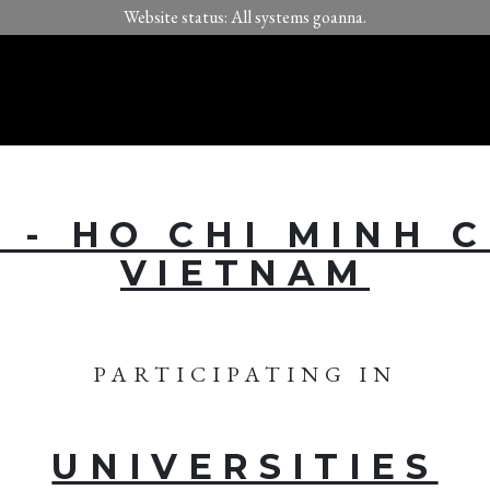
Website status: All systems goanna.
 - HO CHI MINH C
VIETNAM
PARTICIPATING IN
UNIVERSITIES