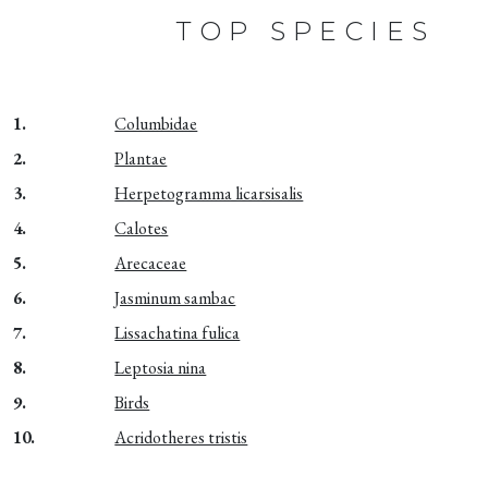
TOP SPECIES
1.
Columbidae
2.
Plantae
3.
Herpetogramma licarsisalis
4.
Calotes
5.
Arecaceae
6.
Jasminum sambac
7.
Lissachatina fulica
8.
Leptosia nina
9.
Birds
10.
Acridotheres tristis