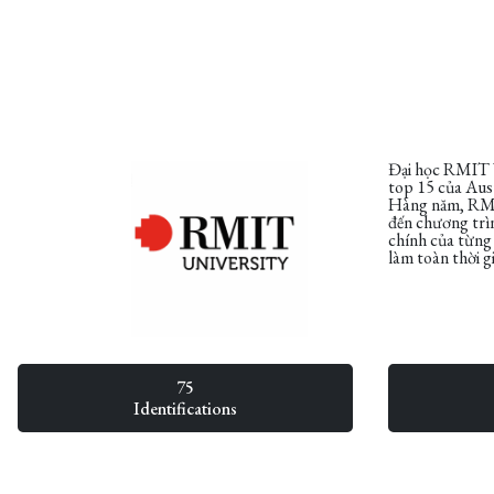
Đại học RMIT V
top 15 của Aust
Hàng năm, RMIT
đến chương trìn
chính của từng 
làm toàn thời g
75
Identifications