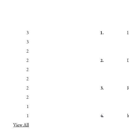
3
1.
I
3
2
2
2.
2
2
2
3.
2
1
1
4.
View All