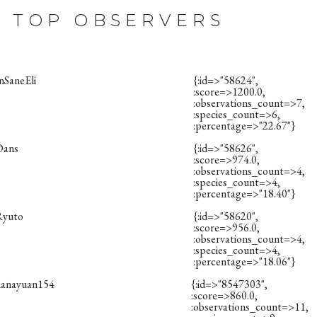
TOP OBSERVERS
nSaneEli
{:id=>"58624",
:score=>1200.0,
:observations_count=>7,
:species_count=>6,
:percentage=>"22.67"}
Dans
{:id=>"58626",
:score=>974.0,
:observations_count=>4,
:species_count=>4,
:percentage=>"18.40"}
Ryuto
{:id=>"58620",
:score=>956.0,
:observations_count=>4,
:species_count=>4,
:percentage=>"18.06"}
hanayuan154
{:id=>"8547303",
:score=>860.0,
:observations_count=>11,