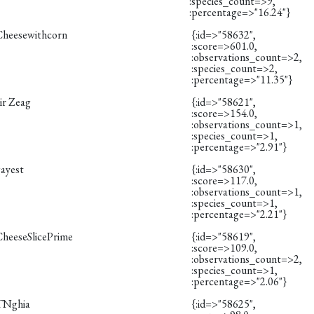
:species_count=>9,
:percentage=>"16.24"}
Cheesewithcorn
{:id=>"58632",
:score=>601.0,
:observations_count=>2,
:species_count=>2,
:percentage=>"11.35"}
ir Zeag
{:id=>"58621",
:score=>154.0,
:observations_count=>1,
:species_count=>1,
:percentage=>"2.91"}
gayest
{:id=>"58630",
:score=>117.0,
:observations_count=>1,
:species_count=>1,
:percentage=>"2.21"}
CheeseSlicePrime
{:id=>"58619",
:score=>109.0,
:observations_count=>2,
:species_count=>1,
:percentage=>"2.06"}
TNghia
{:id=>"58625",