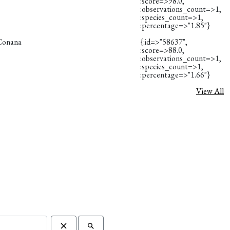
:score=>98.0,
:observations_count=>1,
:species_count=>1,
:percentage=>"1.85"}
Conana
{:id=>"58637",
:score=>88.0,
:observations_count=>1,
:species_count=>1,
:percentage=>"1.66"}
View All