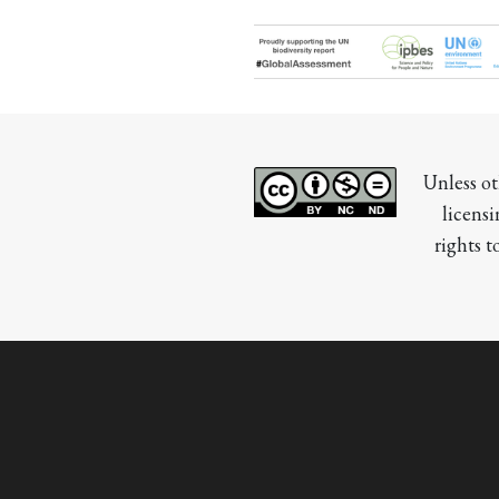
Unless ot
licensi
rights t