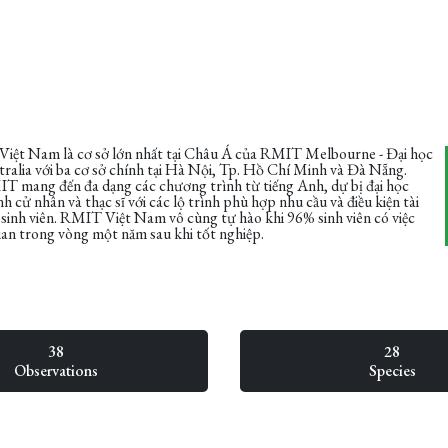
iệt Nam là cơ sở lớn nhất tại Châu Á của RMIT Melbourne - Đại học
ralia với ba cơ sở chính tại Hà Nội, Tp. Hồ Chí Minh và Đà Nẵng.
 mang đến đa dạng các chương trình từ tiếng Anh, dự bị đại học
h cử nhân và thạc sĩ với các lộ trình phù hợp nhu cầu và điều kiện tài
sinh viên. RMIT Việt Nam vô cùng tự hào khi 96% sinh viên có việc
ian trong vòng một năm sau khi tốt nghiệp.
38
28
Observations
Species